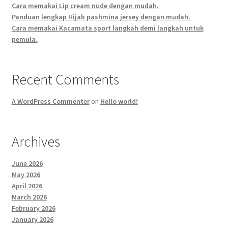
Cara memakai Lip cream nude dengan mudah.
Panduan lengkap Hijab pashmina jersey dengan mudah.
Cara memakai Kacamata sport langkah demi langkah untuk
pemula.
Recent Comments
A WordPress Commenter
on
Hello world!
Archives
June 2026
May 2026
April 2026
March 2026
February 2026
January 2026