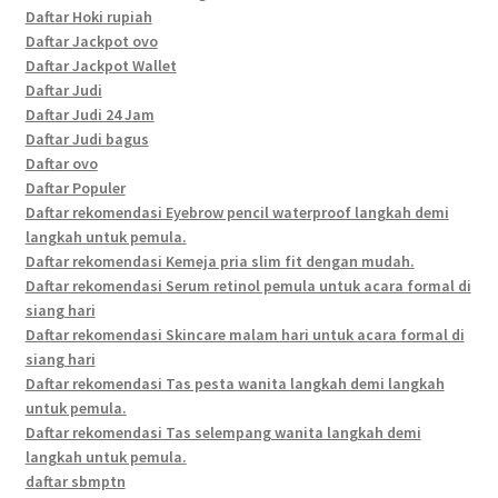
Daftar Hoki rupiah
Daftar Jackpot ovo
Daftar Jackpot Wallet
Daftar Judi
Daftar Judi 24 Jam
Daftar Judi bagus
Daftar ovo
Daftar Populer
Daftar rekomendasi Eyebrow pencil waterproof langkah demi
langkah untuk pemula.
Daftar rekomendasi Kemeja pria slim fit dengan mudah.
Daftar rekomendasi Serum retinol pemula untuk acara formal di
siang hari
Daftar rekomendasi Skincare malam hari untuk acara formal di
siang hari
Daftar rekomendasi Tas pesta wanita langkah demi langkah
untuk pemula.
Daftar rekomendasi Tas selempang wanita langkah demi
langkah untuk pemula.
daftar sbmptn