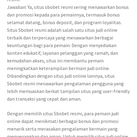
Jawaban: Ya, situs sbobet resmi sering menawarkan bonus
dan promosi kepada para pemainnya, termasuk bonus
selamat datang, bonus deposit, dan program loyalitas.
Situs Sbobet resmi adalah salah satu situs judi online
terbaik dan terpercaya yang menawarkan berbagai
keuntungan bagi para pemain. Dengan menyediakan
konten edukatif, layanan pelanggan yang ramah, dan
kemudahan akses, situs ini membantu pemain
meningkatkan keterampilan bermain judi online.
Dibandingkan dengan situs judi online lainnya, situs
Sbobet resmi menawarkan pengalaman pengguna yang
lebih memuaskan berkat tampilan situs yang user-friendly
dan transaksi yang cepat dan aman.
Dengan memilih situs Sbobet resmi, para pemain judi
online dapat menikmati berbagai bonus dan promosi
menarik serta merasakan pengalaman bermain yang
menyenangkan dan aman. Untuk memilih situs judi online