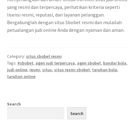
yang resmi dan terpercaya, perhatikan kriteria seperti
lisensi resmi, reputasi, dan layanan pelanggan.
Bergabunglah dengan situs Sbobet resmi dan mulailah
petualangan judi online Anda dengan nyaman dan aman.
Category:
situs sbobet resmi
Tags:
#sbobet
,
agen judi terpercaya
,
agen sbobet
,
bandar bola
,
judi online
,
resmi
,
situs
,
situs resmi sbobet
,
taruhan bola
,
taruhan online
Search
Search