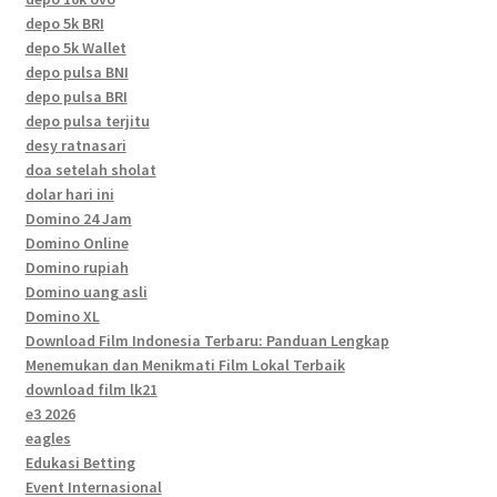
depo 5k BRI
depo 5k Wallet
depo pulsa BNI
depo pulsa BRI
depo pulsa terjitu
desy ratnasari
doa setelah sholat
dolar hari ini
Domino 24 Jam
Domino Online
Domino rupiah
Domino uang asli
Domino XL
Download Film Indonesia Terbaru: Panduan Lengkap
Menemukan dan Menikmati Film Lokal Terbaik
download film lk21
e3 2026
eagles
Edukasi Betting
Event Internasional