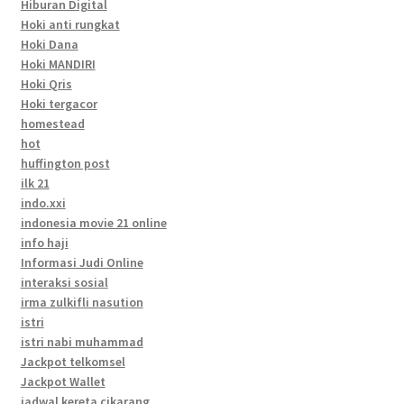
Hiburan Digital
Hoki anti rungkat
Hoki Dana
Hoki MANDIRI
Hoki Qris
Hoki tergacor
homestead
hot
huffington post
ilk 21
indo.xxi
indonesia movie 21 online
info haji
Informasi Judi Online
interaksi sosial
irma zulkifli nasution
istri
istri nabi muhammad
Jackpot telkomsel
Jackpot Wallet
jadwal kereta cikarang