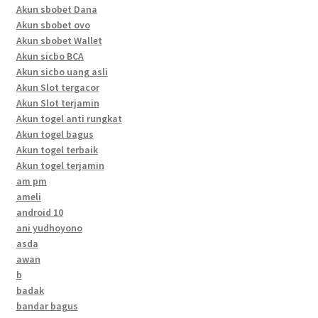
Akun sbobet Dana
Akun sbobet ovo
Akun sbobet Wallet
Akun sicbo BCA
Akun sicbo uang asli
Akun Slot tergacor
Akun Slot terjamin
Akun togel anti rungkat
Akun togel bagus
Akun togel terbaik
Akun togel terjamin
am pm
ameli
android 10
ani yudhoyono
asda
awan
b
badak
bandar bagus