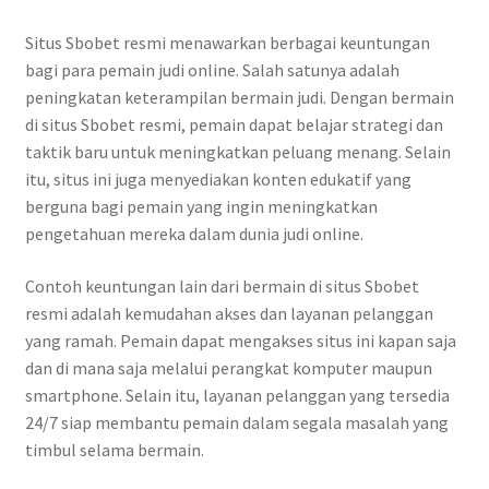
Situs Sbobet resmi menawarkan berbagai keuntungan
bagi para pemain judi online. Salah satunya adalah
peningkatan keterampilan bermain judi. Dengan bermain
di situs Sbobet resmi, pemain dapat belajar strategi dan
taktik baru untuk meningkatkan peluang menang. Selain
itu, situs ini juga menyediakan konten edukatif yang
berguna bagi pemain yang ingin meningkatkan
pengetahuan mereka dalam dunia judi online.
Contoh keuntungan lain dari bermain di situs Sbobet
resmi adalah kemudahan akses dan layanan pelanggan
yang ramah. Pemain dapat mengakses situs ini kapan saja
dan di mana saja melalui perangkat komputer maupun
smartphone. Selain itu, layanan pelanggan yang tersedia
24/7 siap membantu pemain dalam segala masalah yang
timbul selama bermain.