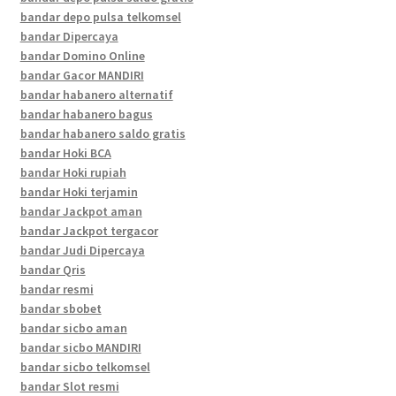
bandar depo pulsa telkomsel
bandar Dipercaya
bandar Domino Online
bandar Gacor MANDIRI
bandar habanero alternatif
bandar habanero bagus
bandar habanero saldo gratis
bandar Hoki BCA
bandar Hoki rupiah
bandar Hoki terjamin
bandar Jackpot aman
bandar Jackpot tergacor
bandar Judi Dipercaya
bandar Qris
bandar resmi
bandar sbobet
bandar sicbo aman
bandar sicbo MANDIRI
bandar sicbo telkomsel
bandar Slot resmi