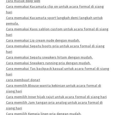
cara masuk deep web
Cara memakai Kacamata clip on untuk acara formal di siang
hari
Cara memakai Kacamata sport langkah demi langkah untuk
pemula.
Cara memakai Kaos sablon custom untuk acara formal di siang
hari
Cara memakai Lip cream nude dengan mudah.
Cara memakai Sepatu boots pria untuk acara formal di siang
hari
Cara memakai Sepatu sneakers hitam dengan mudah.
Cara memakai Sneakers running pria dengan mudah.
Cara memakai Tas backpack kasual untuk acara formal di siang
hari
cara membuat donat
Cara memilih Blouse wanita kekinian untuk acara formal di
siang hari
Cara memilih Inner hijab rajut untuk acara formal di siang hari
Cara memilih Jam tangan pria analog untuk acara formal di
siang hari
Cara memilih Kemeja linen pria dengan mudah.