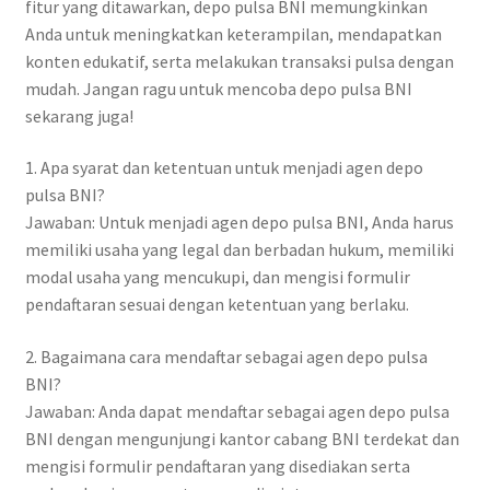
fitur yang ditawarkan, depo pulsa BNI memungkinkan
Anda untuk meningkatkan keterampilan, mendapatkan
konten edukatif, serta melakukan transaksi pulsa dengan
mudah. Jangan ragu untuk mencoba depo pulsa BNI
sekarang juga!
1. Apa syarat dan ketentuan untuk menjadi agen depo
pulsa BNI?
Jawaban: Untuk menjadi agen depo pulsa BNI, Anda harus
memiliki usaha yang legal dan berbadan hukum, memiliki
modal usaha yang mencukupi, dan mengisi formulir
pendaftaran sesuai dengan ketentuan yang berlaku.
2. Bagaimana cara mendaftar sebagai agen depo pulsa
BNI?
Jawaban: Anda dapat mendaftar sebagai agen depo pulsa
BNI dengan mengunjungi kantor cabang BNI terdekat dan
mengisi formulir pendaftaran yang disediakan serta