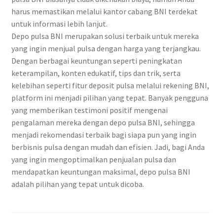
harus memastikan melalui kantor cabang BNI terdekat
untuk informasi lebih lanjut.
Depo pulsa BNI merupakan solusi terbaik untuk mereka
yang ingin menjual pulsa dengan harga yang terjangkau.
Dengan berbagai keuntungan seperti peningkatan
keterampilan, konten edukatif, tips dan trik, serta
kelebihan seperti fitur deposit pulsa melalui rekening BNI,
platform ini menjadi pilihan yang tepat. Banyak pengguna
yang memberikan testimoni positif mengenai
pengalaman mereka dengan depo pulsa BNI, sehingga
menjadi rekomendasi terbaik bagi siapa pun yang ingin
berbisnis pulsa dengan mudah dan efisien. Jadi, bagi Anda
yang ingin mengoptimalkan penjualan pulsa dan
mendapatkan keuntungan maksimal, depo pulsa BNI
adalah pilihan yang tepat untuk dicoba.