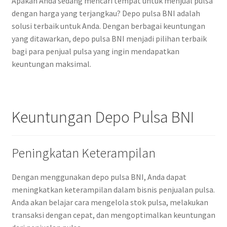
Apakah Anda sedang mencari tempat untuk menjual pulsa
dengan harga yang terjangkau? Depo pulsa BNI adalah
solusi terbaik untuk Anda. Dengan berbagai keuntungan
yang ditawarkan, depo pulsa BNI menjadi pilihan terbaik
bagi para penjual pulsa yang ingin mendapatkan
keuntungan maksimal.
Keuntungan Depo Pulsa BNI
Peningkatan Keterampilan
Dengan menggunakan depo pulsa BNI, Anda dapat
meningkatkan keterampilan dalam bisnis penjualan pulsa.
Anda akan belajar cara mengelola stok pulsa, melakukan
transaksi dengan cepat, dan mengoptimalkan keuntungan