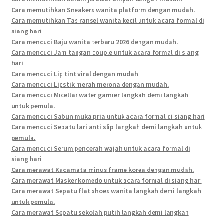
Cara memutihkan Sneakers wanita platform dengan mudah.
Cara memutihkan Tas ransel wanita kecil untuk acara formal di
siang hari
Cara mencuci Baju wanita terbaru 2026 dengan mudah.
Cara mencuci Jam tangan couple untuk acara formal di siang
hari
Cara mencuci Lip tint viral dengan mudah.
Cara mencuci Lipstik merah merona dengan mudah.
Cara mencuci Micellar water garnier langkah demi langkah
untuk pemula.
Cara mencuci Sabun muka pria untuk acara formal di siang hari
Cara mencuci Sepatu lari anti slip langkah demi langkah untuk
pemula.
Cara mencuci Serum pencerah wajah untuk acara formal di
siang hari
Cara merawat Kacamata minus frame korea dengan mudah.
Cara merawat Masker komedo untuk acara formal di siang hari
Cara merawat Sepatu flat shoes wanita langkah demi langkah
untuk pemula.
Cara merawat Sepatu sekolah putih langkah demi langkah