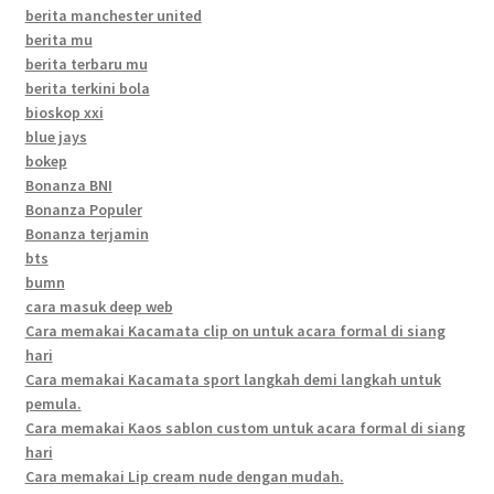
berita manchester united
berita mu
berita terbaru mu
berita terkini bola
bioskop xxi
blue jays
bokep
Bonanza BNI
Bonanza Populer
Bonanza terjamin
bts
bumn
cara masuk deep web
Cara memakai Kacamata clip on untuk acara formal di siang
hari
Cara memakai Kacamata sport langkah demi langkah untuk
pemula.
Cara memakai Kaos sablon custom untuk acara formal di siang
hari
Cara memakai Lip cream nude dengan mudah.