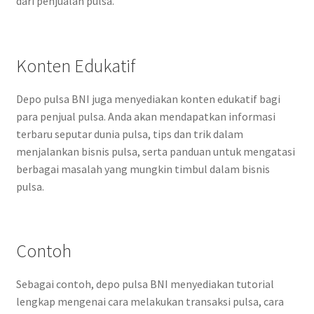
dari penjualan pulsa.
Konten Edukatif
Depo pulsa BNI juga menyediakan konten edukatif bagi
para penjual pulsa. Anda akan mendapatkan informasi
terbaru seputar dunia pulsa, tips dan trik dalam
menjalankan bisnis pulsa, serta panduan untuk mengatasi
berbagai masalah yang mungkin timbul dalam bisnis
pulsa.
Contoh
Sebagai contoh, depo pulsa BNI menyediakan tutorial
lengkap mengenai cara melakukan transaksi pulsa, cara