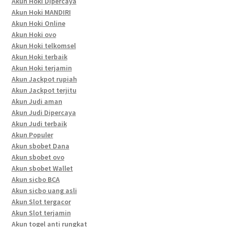
Akun Hoki Dipercaya
Akun Hoki MANDIRI
Akun Hoki Online
Akun Hoki ovo
Akun Hoki telkomsel
Akun Hoki terbaik
Akun Hoki terjamin
Akun Jackpot rupiah
Akun Jackpot terjitu
Akun Judi aman
Akun Judi Dipercaya
Akun Judi terbaik
Akun Populer
Akun sbobet Dana
Akun sbobet ovo
Akun sbobet Wallet
Akun sicbo BCA
Akun sicbo uang asli
Akun Slot tergacor
Akun Slot terjamin
Akun togel anti rungkat