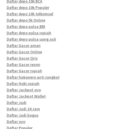
Daftar depo 10k BCA
Daftar depo 10k Populer
Daftar depo 10k telkomsel
Daftar depo 5k Online
Daftar depo pulsa BRI
Daftar depo pulsa rupiah
Daftar depo pulsa uang asli
Daftar Gacor aman
Daftar Gacor Online
Daftar Gacor Qris
Daftar Gacor resmi
Daftar Gacor rupiah
Daftar habanero anti rungkat
Daftar Hoki rupiah
Daftar Jackpot ovo
Daftar Jackpot Wallet
Daftar Judi
Daftar Judi 24 Jam
Daftar Judi bagus
Daftar ovo
Daftar Populer