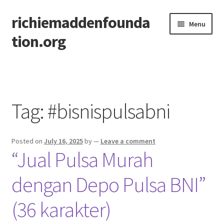
richiemaddenfounda
Skip
Skip
Menu
to
to
tion.org
navigation
content
Home
system
Tag:
#bisnispulsabni
Posted on
July 16, 2025
by
—
Leave a comment
“Jual Pulsa Murah
dengan Depo Pulsa BNI”
(36 karakter)