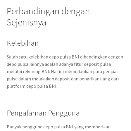
Perbandingan dengan
Sejenisnya
Kelebihan
Salah satu kelebihan depo pulsa BNI dibandingkan dengan
depo pulsa lainnya adalah adanya fitur deposit pulsa
melalui rekening BNI. Hal ini memudahkan para penjual
pulsa dalam melakukan deposit dan penarikan uang dari
platform depo pulsa BNI.
Pengalaman Pengguna
Banyak pengguna depo pulsa BNI yang memberikan