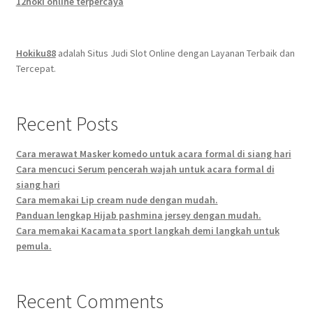
12hoki online terpercaya
Hokiku88
adalah Situs Judi Slot Online dengan Layanan Terbaik dan
Tercepat.
Recent Posts
Cara merawat Masker komedo untuk acara formal di siang hari
Cara mencuci Serum pencerah wajah untuk acara formal di
siang hari
Cara memakai Lip cream nude dengan mudah.
Panduan lengkap Hijab pashmina jersey dengan mudah.
Cara memakai Kacamata sport langkah demi langkah untuk
pemula.
Recent Comments