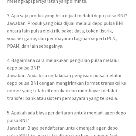
melengkapi persyaratan yang diminta.
3. Apa saja produk yang bisa dijual melalui depo pulsa BNI?
Jawaban: Produk yang bisa dijual melalui depo pulsa BNI
antara lain pulsa elektrik, paket data, token listrik,
voucher game, dan pembayaran tagihan seperti PLN,
PDAM, dan lain sebagainya.
4. Bagaimana cara melakukan pengisian pulsa melalui
depo pulsa BNI?
Jawaban: Anda bisa melakukan pengisian pulsa melalui
depo pulsa BNI dengan mengirimkan format transaksi ke
nomor yang telah ditentukan dan membayar melalui
transfer bank atau sistem pembayaran yang tersedia.
5. Apakah ada biaya pendaftaran untuk menjadi agen depo
pulsa BNI?
Jawaban: Biaya pendaftaran untuk menjadi agen depo
pulsa BNI biasanya tidak dikenakan biaya, namun Anda