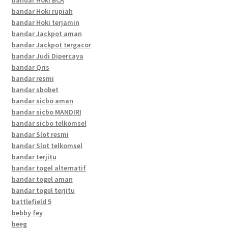
bandar Hoki rupiah
bandar Hoki terjamin
bandar Jackpot aman
bandar Jackpot tergacor
bandar Judi Dipercaya
bandar Qris
bandar resmi
bandar sbobet
bandar sicbo aman
bandar sicbo MANDIRI
bandar sicbo telkomsel
bandar Slot resmi
bandar Slot telkomsel
bandar terjitu
bandar togel alternatif
bandar togel aman
bandar togel terjitu
battlefield 5
bebby fey
beeg