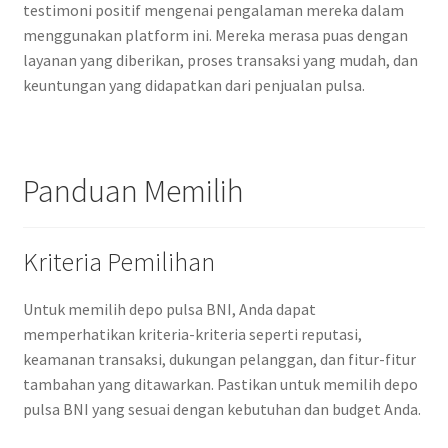
testimoni positif mengenai pengalaman mereka dalam
menggunakan platform ini. Mereka merasa puas dengan
layanan yang diberikan, proses transaksi yang mudah, dan
keuntungan yang didapatkan dari penjualan pulsa.
Panduan Memilih
Kriteria Pemilihan
Untuk memilih depo pulsa BNI, Anda dapat
memperhatikan kriteria-kriteria seperti reputasi,
keamanan transaksi, dukungan pelanggan, dan fitur-fitur
tambahan yang ditawarkan. Pastikan untuk memilih depo
pulsa BNI yang sesuai dengan kebutuhan dan budget Anda.