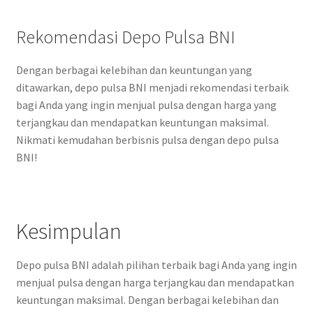
Rekomendasi Depo Pulsa BNI
Dengan berbagai kelebihan dan keuntungan yang
ditawarkan, depo pulsa BNI menjadi rekomendasi terbaik
bagi Anda yang ingin menjual pulsa dengan harga yang
terjangkau dan mendapatkan keuntungan maksimal.
Nikmati kemudahan berbisnis pulsa dengan depo pulsa
BNI!
Kesimpulan
Depo pulsa BNI adalah pilihan terbaik bagi Anda yang ingin
menjual pulsa dengan harga terjangkau dan mendapatkan
keuntungan maksimal. Dengan berbagai kelebihan dan