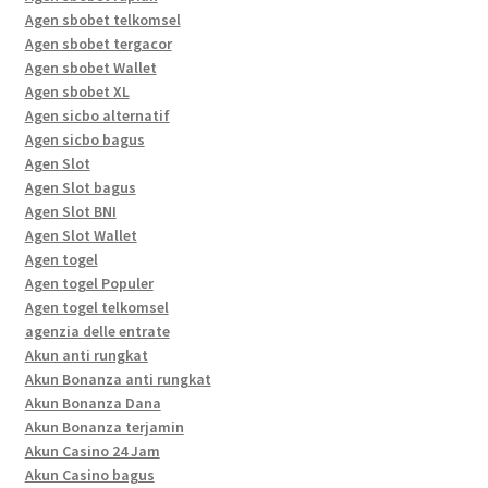
Agen sbobet telkomsel
Agen sbobet tergacor
Agen sbobet Wallet
Agen sbobet XL
Agen sicbo alternatif
Agen sicbo bagus
Agen Slot
Agen Slot bagus
Agen Slot BNI
Agen Slot Wallet
Agen togel
Agen togel Populer
Agen togel telkomsel
agenzia delle entrate
Akun anti rungkat
Akun Bonanza anti rungkat
Akun Bonanza Dana
Akun Bonanza terjamin
Akun Casino 24 Jam
Akun Casino bagus