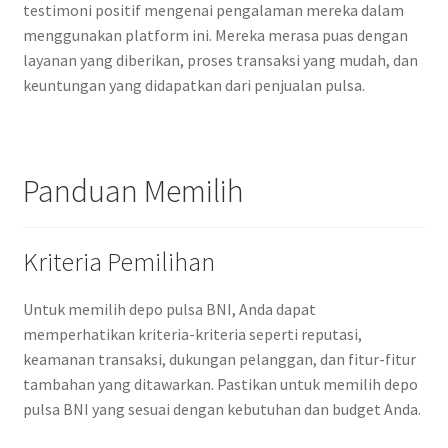
testimoni positif mengenai pengalaman mereka dalam
menggunakan platform ini. Mereka merasa puas dengan
layanan yang diberikan, proses transaksi yang mudah, dan
keuntungan yang didapatkan dari penjualan pulsa.
Panduan Memilih
Kriteria Pemilihan
Untuk memilih depo pulsa BNI, Anda dapat
memperhatikan kriteria-kriteria seperti reputasi,
keamanan transaksi, dukungan pelanggan, dan fitur-fitur
tambahan yang ditawarkan. Pastikan untuk memilih depo
pulsa BNI yang sesuai dengan kebutuhan dan budget Anda.