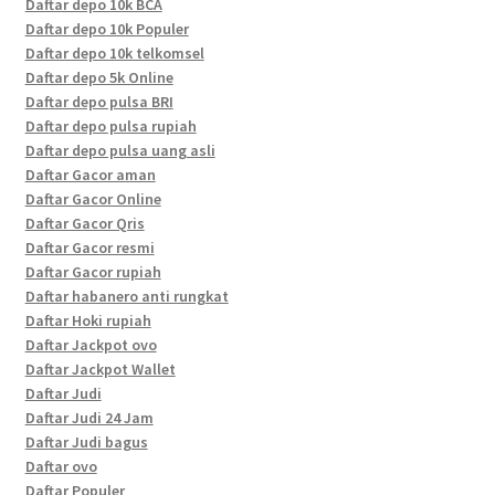
Daftar depo 10k BCA
Daftar depo 10k Populer
Daftar depo 10k telkomsel
Daftar depo 5k Online
Daftar depo pulsa BRI
Daftar depo pulsa rupiah
Daftar depo pulsa uang asli
Daftar Gacor aman
Daftar Gacor Online
Daftar Gacor Qris
Daftar Gacor resmi
Daftar Gacor rupiah
Daftar habanero anti rungkat
Daftar Hoki rupiah
Daftar Jackpot ovo
Daftar Jackpot Wallet
Daftar Judi
Daftar Judi 24 Jam
Daftar Judi bagus
Daftar ovo
Daftar Populer