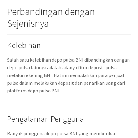
Perbandingan dengan
Sejenisnya
Kelebihan
Salah satu kelebihan depo pulsa BNI dibandingkan dengan
depo pulsa lainnya adalah adanya fitur deposit pulsa
melalui rekening BNI. Hal ini memudahkan para penjual
pulsa dalam melakukan deposit dan penarikan uang dari
platform depo pulsa BNI.
Pengalaman Pengguna
Banyak pengguna depo pulsa BNI yang memberikan