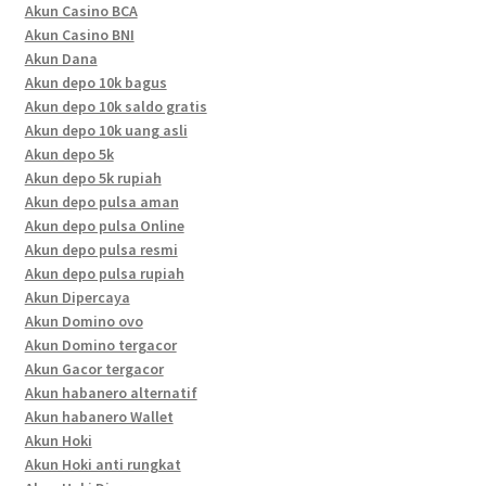
Akun Casino BCA
Akun Casino BNI
Akun Dana
Akun depo 10k bagus
Akun depo 10k saldo gratis
Akun depo 10k uang asli
Akun depo 5k
Akun depo 5k rupiah
Akun depo pulsa aman
Akun depo pulsa Online
Akun depo pulsa resmi
Akun depo pulsa rupiah
Akun Dipercaya
Akun Domino ovo
Akun Domino tergacor
Akun Gacor tergacor
Akun habanero alternatif
Akun habanero Wallet
Akun Hoki
Akun Hoki anti rungkat