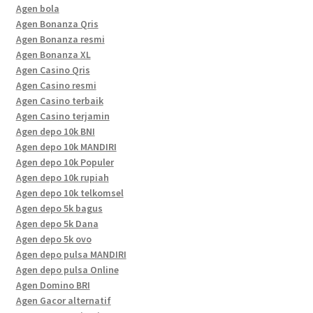
Agen bola
Agen Bonanza Qris
Agen Bonanza resmi
Agen Bonanza XL
Agen Casino Qris
Agen Casino resmi
Agen Casino terbaik
Agen Casino terjamin
Agen depo 10k BNI
Agen depo 10k MANDIRI
Agen depo 10k Populer
Agen depo 10k rupiah
Agen depo 10k telkomsel
Agen depo 5k bagus
Agen depo 5k Dana
Agen depo 5k ovo
Agen depo pulsa MANDIRI
Agen depo pulsa Online
Agen Domino BRI
Agen Gacor alternatif