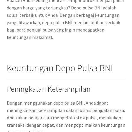
Apakah Anda sedang mencari tempat untuk menjual pulsa
dengan harga yang terjangkau? Depo pulsa BNI adalah
solusi terbaik untuk Anda. Dengan berbagai keuntungan
yang ditawarkan, depo pulsa BNI menjadi pilihan terbaik
bagi para penjual pulsa yang ingin mendapatkan
keuntungan maksimal.
Keuntungan Depo Pulsa BNI
Peningkatan Keterampilan
Dengan menggunakan depo pulsa BNI, Anda dapat
meningkatkan keterampilan dalam bisnis penjualan pulsa.
Anda akan belajar cara mengelola stok pulsa, melakukan
transaksi dengan cepat, dan mengoptimalkan keuntungan