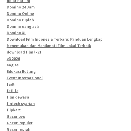
dolar hari ini
Domino 24 Jam
Domino Online
Domino rupiah
Domino uang asli
Domino XL
Download Film Indonesia Terbaru: Panduan Lengkap
Menemukan dan Menikmati Film Lokal Terbaik
download film lk21
e3 2026
eagles
Edukasi Betting
Event Internasional
fadli
fetlife
film dewasa
fintech syariah
flipkart
Gacor ovo
Gacor Populer
Gacor rupiah