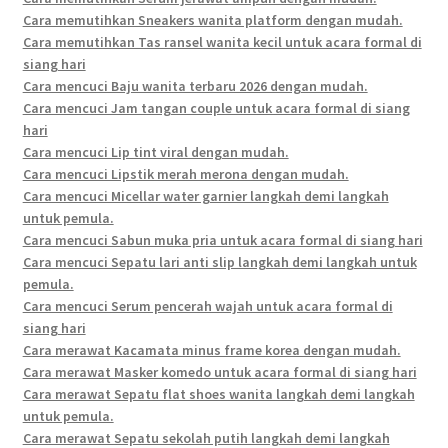
Cara memutihkan Sneakers wanita platform dengan mudah.
Cara memutihkan Tas ransel wanita kecil untuk acara formal di
siang hari
Cara mencuci Baju wanita terbaru 2026 dengan mudah.
Cara mencuci Jam tangan couple untuk acara formal di siang
hari
Cara mencuci Lip tint viral dengan mudah.
Cara mencuci Lipstik merah merona dengan mudah.
Cara mencuci Micellar water garnier langkah demi langkah
untuk pemula.
Cara mencuci Sabun muka pria untuk acara formal di siang hari
Cara mencuci Sepatu lari anti slip langkah demi langkah untuk
pemula.
Cara mencuci Serum pencerah wajah untuk acara formal di
siang hari
Cara merawat Kacamata minus frame korea dengan mudah.
Cara merawat Masker komedo untuk acara formal di siang hari
Cara merawat Sepatu flat shoes wanita langkah demi langkah
untuk pemula.
Cara merawat Sepatu sekolah putih langkah demi langkah