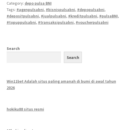
Category:
depo pulsa BNI
Tags:
#agenpulsabni
,
#bisnispulsabni
,
#depopulsabni
,
#depositpulsabni
,
#jualpulsabni
,
#kreditpulsabni
,
#pulsaBNI
,
#topuppulsabni
,
#transaksipulsabni
,
#voucherpulsabni
Search
Search
Win11bet Adalah situs paling amanah di bumi di awal tahun
2026
hokiku88 situs resmi