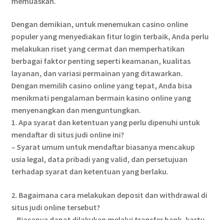
memuaskan.
Dengan demikian, untuk menemukan casino online
populer yang menyediakan fitur login terbaik, Anda perlu
melakukan riset yang cermat dan memperhatikan
berbagai faktor penting seperti keamanan, kualitas
layanan, dan variasi permainan yang ditawarkan.
Dengan memilih casino online yang tepat, Anda bisa
menikmati pengalaman bermain kasino online yang
menyenangkan dan menguntungkan.
1. Apa syarat dan ketentuan yang perlu dipenuhi untuk
mendaftar di situs judi online ini?
– Syarat umum untuk mendaftar biasanya mencakup
usia legal, data pribadi yang valid, dan persetujuan
terhadap syarat dan ketentuan yang berlaku.
2. Bagaimana cara melakukan deposit dan withdrawal di
situs judi online tersebut?
– Biasanya dapat dilakukan melalui transfer bank, kartu