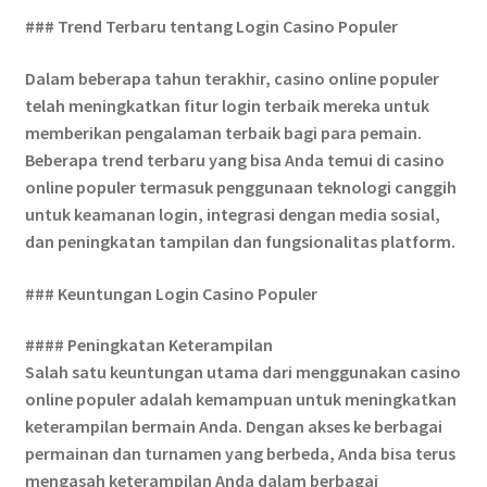
### Trend Terbaru tentang Login Casino Populer
Dalam beberapa tahun terakhir, casino online populer
telah meningkatkan fitur login terbaik mereka untuk
memberikan pengalaman terbaik bagi para pemain.
Beberapa trend terbaru yang bisa Anda temui di casino
online populer termasuk penggunaan teknologi canggih
untuk keamanan login, integrasi dengan media sosial,
dan peningkatan tampilan dan fungsionalitas platform.
### Keuntungan Login Casino Populer
#### Peningkatan Keterampilan
Salah satu keuntungan utama dari menggunakan casino
online populer adalah kemampuan untuk meningkatkan
keterampilan bermain Anda. Dengan akses ke berbagai
permainan dan turnamen yang berbeda, Anda bisa terus
mengasah keterampilan Anda dalam berbagai