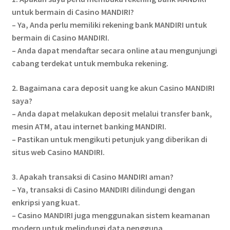
untuk bermain di Casino MANDIRI?
– Ya, Anda perlu memiliki rekening bank MANDIRI untuk
bermain di Casino MANDIRI.
– Anda dapat mendaftar secara online atau mengunjungi
cabang terdekat untuk membuka rekening.
2. Bagaimana cara deposit uang ke akun Casino MANDIRI
saya?
– Anda dapat melakukan deposit melalui transfer bank,
mesin ATM, atau internet banking MANDIRI.
– Pastikan untuk mengikuti petunjuk yang diberikan di
situs web Casino MANDIRI.
3. Apakah transaksi di Casino MANDIRI aman?
– Ya, transaksi di Casino MANDIRI dilindungi dengan
enkripsi yang kuat.
– Casino MANDIRI juga menggunakan sistem keamanan
modern untuk melindungi data pengguna.