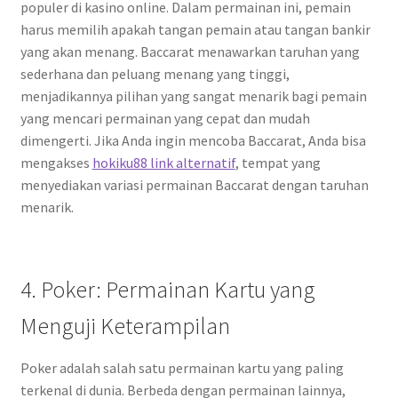
populer di kasino online. Dalam permainan ini, pemain
harus memilih apakah tangan pemain atau tangan bankir
yang akan menang. Baccarat menawarkan taruhan yang
sederhana dan peluang menang yang tinggi,
menjadikannya pilihan yang sangat menarik bagi pemain
yang mencari permainan yang cepat dan mudah
dimengerti. Jika Anda ingin mencoba Baccarat, Anda bisa
mengakses
hokiku88 link alternatif
, tempat yang
menyediakan variasi permainan Baccarat dengan taruhan
menarik.
4. Poker: Permainan Kartu yang
Menguji Keterampilan
Poker adalah salah satu permainan kartu yang paling
terkenal di dunia. Berbeda dengan permainan lainnya,