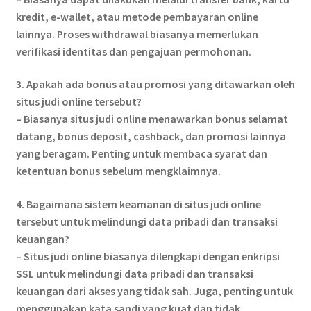
kredit, e-wallet, atau metode pembayaran online
lainnya. Proses withdrawal biasanya memerlukan
verifikasi identitas dan pengajuan permohonan.
3. Apakah ada bonus atau promosi yang ditawarkan oleh
situs judi online tersebut?
– Biasanya situs judi online menawarkan bonus selamat
datang, bonus deposit, cashback, dan promosi lainnya
yang beragam. Penting untuk membaca syarat dan
ketentuan bonus sebelum mengklaimnya.
4. Bagaimana sistem keamanan di situs judi online
tersebut untuk melindungi data pribadi dan transaksi
keuangan?
– Situs judi online biasanya dilengkapi dengan enkripsi
SSL untuk melindungi data pribadi dan transaksi
keuangan dari akses yang tidak sah. Juga, penting untuk
menggunakan kata sandi yang kuat dan tidak