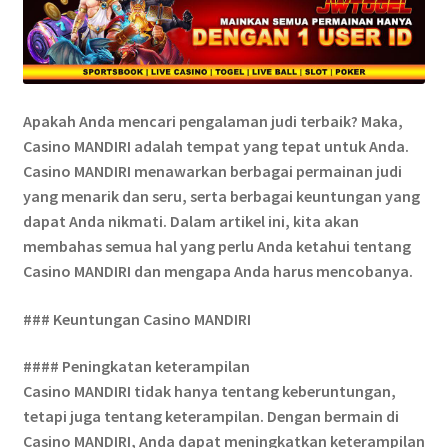
Apakah Anda mencari pengalaman judi terbaik? Maka,
Casino MANDIRI adalah tempat yang tepat untuk Anda.
Casino MANDIRI menawarkan berbagai permainan judi
yang menarik dan seru, serta berbagai keuntungan yang
dapat Anda nikmati. Dalam artikel ini, kita akan
membahas semua hal yang perlu Anda ketahui tentang
Casino MANDIRI dan mengapa Anda harus mencobanya.
### Keuntungan Casino MANDIRI
#### Peningkatan keterampilan
Casino MANDIRI tidak hanya tentang keberuntungan,
tetapi juga tentang keterampilan. Dengan bermain di
Casino MANDIRI, Anda dapat meningkatkan keterampilan