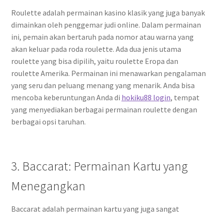
Roulette adalah permainan kasino klasik yang juga banyak
dimainkan oleh penggemar judi online. Dalam permainan
ini, pemain akan bertaruh pada nomor atau warna yang
akan keluar pada roda roulette. Ada dua jenis utama
roulette yang bisa dipilih, yaitu roulette Eropa dan
roulette Amerika. Permainan ini menawarkan pengalaman
yang seru dan peluang menang yang menarik. Anda bisa
mencoba keberuntungan Anda di
hokiku88 login
, tempat
yang menyediakan berbagai permainan roulette dengan
berbagai opsi taruhan.
3. Baccarat: Permainan Kartu yang
Menegangkan
Baccarat adalah permainan kartu yang juga sangat