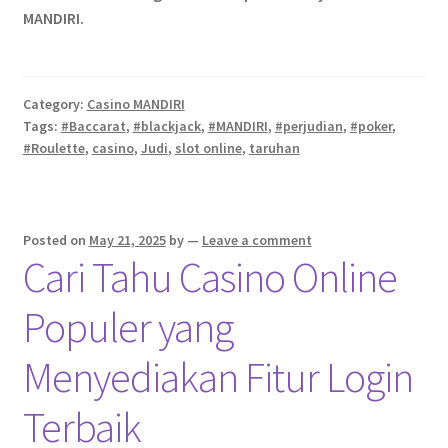
MANDIRI.
Category:
Casino MANDIRI
Tags:
#Baccarat
,
#blackjack
,
#MANDIRI
,
#perjudian
,
#poker
,
#Roulette
,
casino
,
Judi
,
slot online
,
taruhan
Posted on
May 21, 2025
by
—
Leave a comment
Cari Tahu Casino Online
Populer yang
Menyediakan Fitur Login
Terbaik