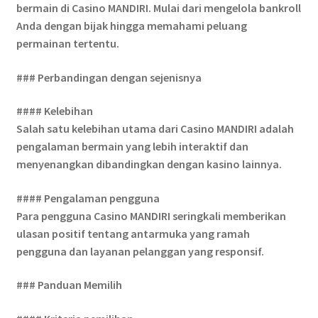
bermain di Casino MANDIRI. Mulai dari mengelola bankroll
Anda dengan bijak hingga memahami peluang
permainan tertentu.
### Perbandingan dengan sejenisnya
#### Kelebihan
Salah satu kelebihan utama dari Casino MANDIRI adalah
pengalaman bermain yang lebih interaktif dan
menyenangkan dibandingkan dengan kasino lainnya.
#### Pengalaman pengguna
Para pengguna Casino MANDIRI seringkali memberikan
ulasan positif tentang antarmuka yang ramah
pengguna dan layanan pelanggan yang responsif.
### Panduan Memilih