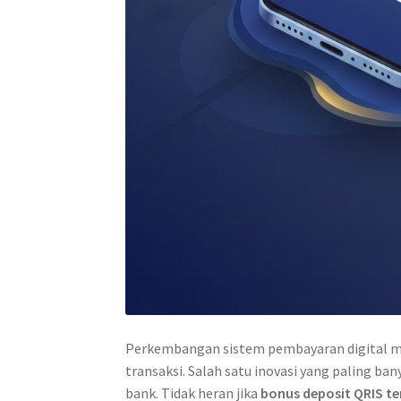
Perkembangan sistem pembayaran digital 
transaksi. Salah satu inovasi yang paling ba
bank. Tidak heran jika
bonus deposit QRIS te