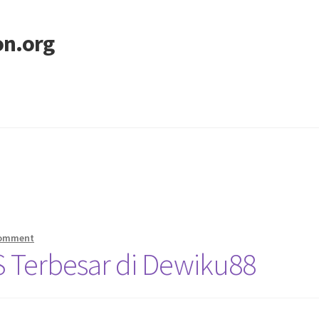
on.org
comment
 Terbesar di Dewiku88