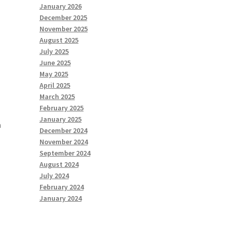
January 2026
December 2025
November 2025
August 2025
July 2025
June 2025
May 2025
April 2025
March 2025
February 2025
January 2025
n
December 2024
November 2024
September 2024
August 2024
July 2024
February 2024
January 2024