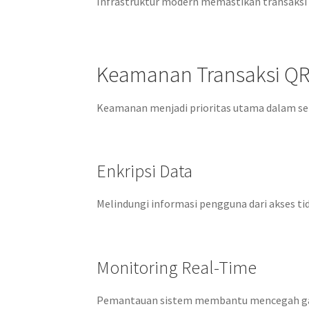
Infrastruktur modern memastikan transaksi
Keamanan Transaksi QR
Keamanan menjadi prioritas utama dalam seti
Enkripsi Data
Melindungi informasi pengguna dari akses tid
Monitoring Real-Time
Pemantauan sistem membantu mencegah gan