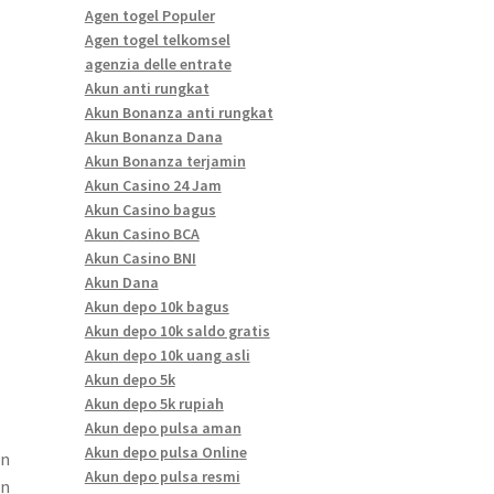
Agen togel Populer
Agen togel telkomsel
agenzia delle entrate
Akun anti rungkat
Akun Bonanza anti rungkat
Akun Bonanza Dana
Akun Bonanza terjamin
Akun Casino 24 Jam
Akun Casino bagus
Akun Casino BCA
Akun Casino BNI
Akun Dana
Akun depo 10k bagus
Akun depo 10k saldo gratis
Akun depo 10k uang asli
Akun depo 5k
Akun depo 5k rupiah
Akun depo pulsa aman
Akun depo pulsa Online
an
Akun depo pulsa resmi
an