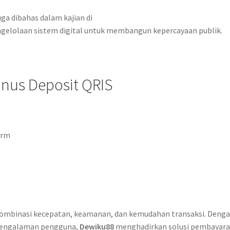
uga dibahas dalam kajian di
gelolaan sistem digital untuk membangun kepercayaan publik.
nus Deposit QRIS
orm
mbinasi kecepatan, keamanan, dan kemudahan transaksi. Deng
a pengalaman pengguna,
Dewiku88
menghadirkan solusi pembayar