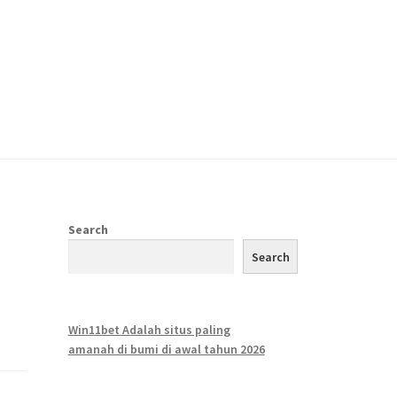
Search
Search
Win11bet Adalah situs paling
amanah di bumi di awal tahun 2026