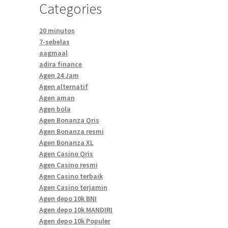
Categories
20 minutos
7-sebelas
aagmaal
adira finance
Agen 24 Jam
Agen alternatif
Agen aman
Agen bola
Agen Bonanza Qris
Agen Bonanza resmi
Agen Bonanza XL
Agen Casino Qris
Agen Casino resmi
Agen Casino terbaik
Agen Casino terjamin
Agen depo 10k BNI
Agen depo 10k MANDIRI
Agen depo 10k Populer