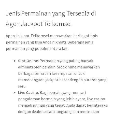
Jenis Permainan yang Tersedia di
Agen Jackpot Telkomsel
Agen Jackpot Telkomsel menawarkan berbagai jenis
permainan yang bisa Anda nikmati. Beberapa jenis
permainan yang populer antara lain:
Slot Online
: Permainan yang paling banyak
diminati oleh pemain. Slot online menawarkan
berbagai tema dan kesempatan untuk
memenangkan jackpot besar dengan putaran yang
seru.
Live Casino
: Bagi pemain yang mencari
pengalaman bermain yang lebih nyata, live casino
menjadi pilihan yang tepat. Anda dapat berinteraksi
dengan dealer secara langsung dan merasakan