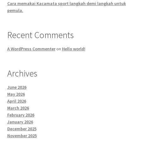
Cara memakai Kacamata sport langkah demi langkah untuk
pemula.
Recent Comments
A WordPress Commenter
on
Hello world!
Archives
June 2026
May 2026
April 2026
March 2026
February 2026
January 2026
December 2025
November 2025