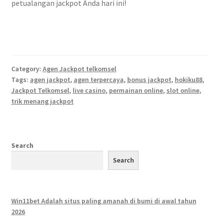
petualangan jackpot Anda hari ini!
Category:
Agen Jackpot telkomsel
Tags:
agen jackpot
,
agen terpercaya
,
bonus jackpot
,
hokiku88
,
Jackpot Telkomsel
,
live casino
,
permainan online
,
slot online
,
trik menang jackpot
Search
Search
Win11bet Adalah situs paling amanah di bumi di awal tahun
2026