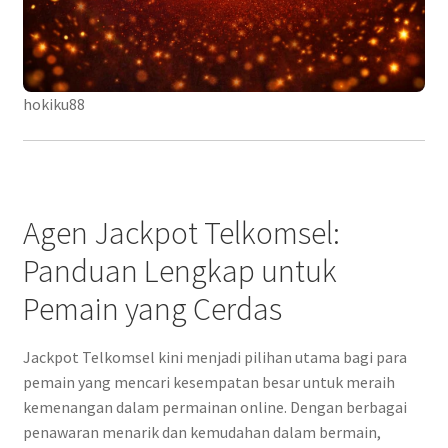
hokiku88
Agen Jackpot Telkomsel:
Panduan Lengkap untuk
Pemain yang Cerdas
Jackpot Telkomsel kini menjadi pilihan utama bagi para
pemain yang mencari kesempatan besar untuk meraih
kemenangan dalam permainan online. Dengan berbagai
penawaran menarik dan kemudahan dalam bermain,