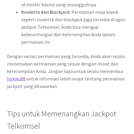
atmosfer kasino yang sesungguhnya.
Roulette dan Blackjack
: Permainan meja klasik
seperti roulette dan blackjack juga tersedia di agen
jackpot Telkomsel. Anda bisa menguji
keberuntungan dan keterampilan Anda dalam
permainan ini.
Dengan variasi permainan yang tersedia, Anda akan selalu
menemukan permainan yang sesuai dengan minat dan
keterampilan Anda. Jangan lupa untuk selalu memeriksa
hokiku88
untuk informasi lebih lanjut tentang permainan
jackpot yang ditawarkan.
Tips untuk Memenangkan Jackpot
Telkomsel