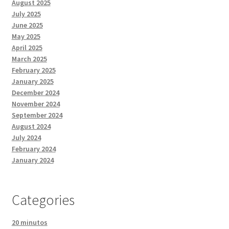
August 2025
July 2025
June 2025
May 2025
April 2025
March 2025
February 2025
January 2025
December 2024
November 2024
September 2024
August 2024
July 2024
February 2024
January 2024
Categories
20 minutos