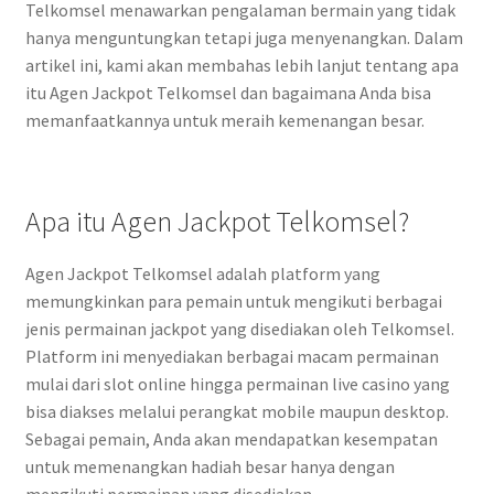
Telkomsel menawarkan pengalaman bermain yang tidak
hanya menguntungkan tetapi juga menyenangkan. Dalam
artikel ini, kami akan membahas lebih lanjut tentang apa
itu Agen Jackpot Telkomsel dan bagaimana Anda bisa
memanfaatkannya untuk meraih kemenangan besar.
Apa itu Agen Jackpot Telkomsel?
Agen Jackpot Telkomsel adalah platform yang
memungkinkan para pemain untuk mengikuti berbagai
jenis permainan jackpot yang disediakan oleh Telkomsel.
Platform ini menyediakan berbagai macam permainan
mulai dari slot online hingga permainan live casino yang
bisa diakses melalui perangkat mobile maupun desktop.
Sebagai pemain, Anda akan mendapatkan kesempatan
untuk memenangkan hadiah besar hanya dengan