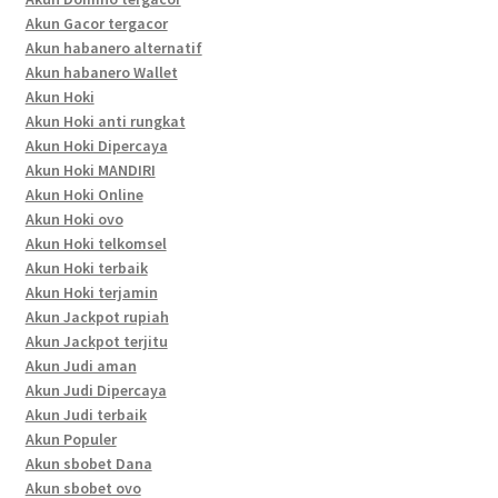
Akun Gacor tergacor
Akun habanero alternatif
Akun habanero Wallet
Akun Hoki
Akun Hoki anti rungkat
Akun Hoki Dipercaya
Akun Hoki MANDIRI
Akun Hoki Online
Akun Hoki ovo
Akun Hoki telkomsel
Akun Hoki terbaik
Akun Hoki terjamin
Akun Jackpot rupiah
Akun Jackpot terjitu
Akun Judi aman
Akun Judi Dipercaya
Akun Judi terbaik
Akun Populer
Akun sbobet Dana
Akun sbobet ovo