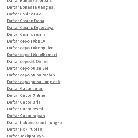
Daftar Bonanza terbaik
Daftar Bonanza uang asli
Daftar Casino BCA
Daftar Casino Dana
Daftar Casino Dipercaya
Daftar Casino resmi
Daftar depo 10k BCA
Daftar depo 10k Populer
Daftar depo 10k telkomsel
Daftar depo 5k Online
Daftar depo pulsa BRI
Daftar depo pulsa rupiah
Daftar depo pulsa uang asli
Daftar Gacor aman
Daftar Gacor Online
Daftar Gacor Qris
Daftar Gacor resmi
Daftar Gacor rupiah
Daftar habanero anti rungkat
Daftar Hoki rupiah
Daftar Jackpot ovo