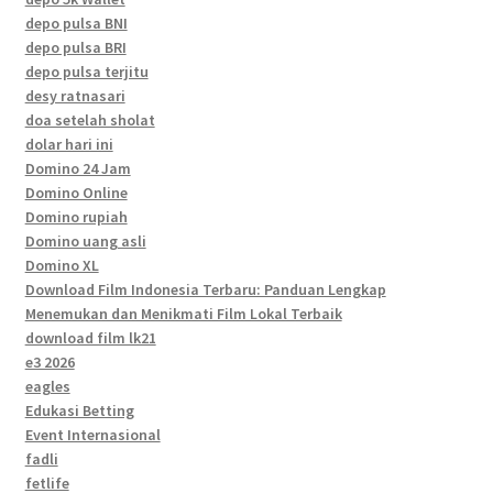
depo pulsa BNI
depo pulsa BRI
depo pulsa terjitu
desy ratnasari
doa setelah sholat
dolar hari ini
Domino 24 Jam
Domino Online
Domino rupiah
Domino uang asli
Domino XL
Download Film Indonesia Terbaru: Panduan Lengkap
Menemukan dan Menikmati Film Lokal Terbaik
download film lk21
e3 2026
eagles
Edukasi Betting
Event Internasional
fadli
fetlife