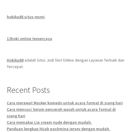
hokiku88 situs resmi
12hoki online terpercaya
Hokiku88
adalah Situs Judi Slot Online dengan Layanan Terbaik dan
Tercepat.
Recent Posts
Cara merawat Masker komedo untuk acara formal di siang hari
Cara mencuci Serum pencerah wajah untuk acara formal di
siang hari
Cara memakai Lip cream nude dengan mudah.
Panduan lengkap Hijab pashmina jersey dengan mudah.