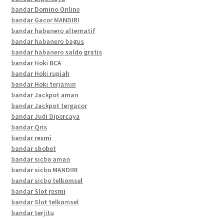
bandar Domino Online
bandar Gacor MANDIRI
bandar habanero alternatif
bandar habanero bagus
bandar habanero saldo gratis
bandar Hoki BCA
bandar Hoki rupiah
bandar Hoki terjamin
bandar Jackpot aman
bandar Jackpot tergacor
bandar Judi Dipercaya
bandar Qris
bandar resmi
bandar sbobet
bandar sicbo aman
bandar sicbo MANDIRI
bandar sicbo telkomsel
bandar Slot resmi
bandar Slot telkomsel
bandar terjitu