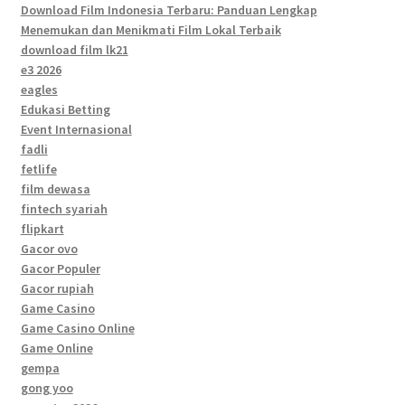
Download Film Indonesia Terbaru: Panduan Lengkap
Menemukan dan Menikmati Film Lokal Terbaik
download film lk21
e3 2026
eagles
Edukasi Betting
Event Internasional
fadli
fetlife
film dewasa
fintech syariah
flipkart
Gacor ovo
Gacor Populer
Gacor rupiah
Game Casino
Game Casino Online
Game Online
gempa
gong yoo