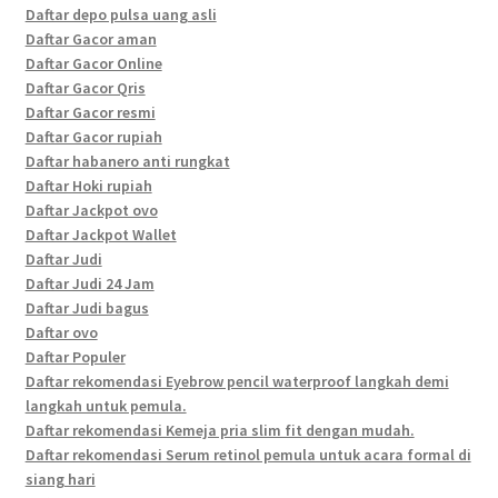
Daftar depo pulsa uang asli
Daftar Gacor aman
Daftar Gacor Online
Daftar Gacor Qris
Daftar Gacor resmi
Daftar Gacor rupiah
Daftar habanero anti rungkat
Daftar Hoki rupiah
Daftar Jackpot ovo
Daftar Jackpot Wallet
Daftar Judi
Daftar Judi 24 Jam
Daftar Judi bagus
Daftar ovo
Daftar Populer
Daftar rekomendasi Eyebrow pencil waterproof langkah demi
langkah untuk pemula.
Daftar rekomendasi Kemeja pria slim fit dengan mudah.
Daftar rekomendasi Serum retinol pemula untuk acara formal di
siang hari