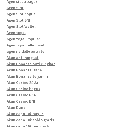
Agen sicbo bagus
Agen Slot
Agen Slot bagus
Agen Slot BNI
Agen Slot Wallet
Agen togel
Agen togel Populer
Agen togel telkomsel
agenzia delle entrate
Akun anti rungkat
Akun Bonanza anti rungkat
Akun Bonanza Dana
Akun Bonanza terjamin
Akun Casino 24 Jam
Akun Casino bagus
Akun Casino BCA
Akun Casino BNI
Akun Dana
Akun depo 10k bagus
Akun depo 10k saldo gratis
Akun depo 10k uang asli