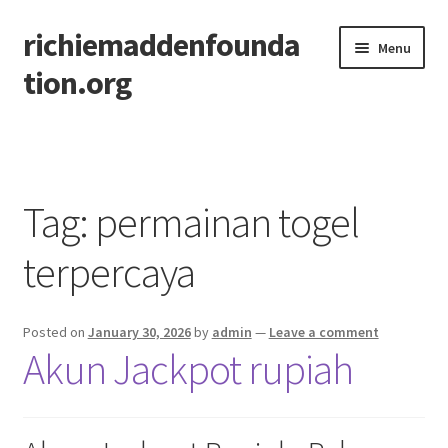
richiemaddenfounda
Skip
Skip
Menu
to
to
tion.org
navigation
content
Home
Tag:
permainan togel
terpercaya
Posted on
January 30, 2026
by
admin
—
Leave a comment
Akun Jackpot rupiah