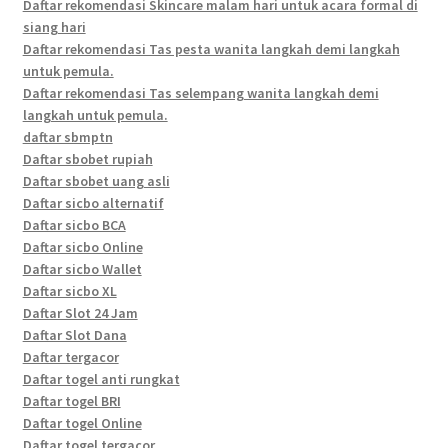
Daftar rekomendasi Skincare malam hari untuk acara formal di
siang hari
Daftar rekomendasi Tas pesta wanita langkah demi langkah
untuk pemula.
Daftar rekomendasi Tas selempang wanita langkah demi
langkah untuk pemula.
daftar sbmptn
Daftar sbobet rupiah
Daftar sbobet uang asli
Daftar sicbo alternatif
Daftar sicbo BCA
Daftar sicbo Online
Daftar sicbo Wallet
Daftar sicbo XL
Daftar Slot 24 Jam
Daftar Slot Dana
Daftar tergacor
Daftar togel anti rungkat
Daftar togel BRI
Daftar togel Online
Daftar togel tergacor