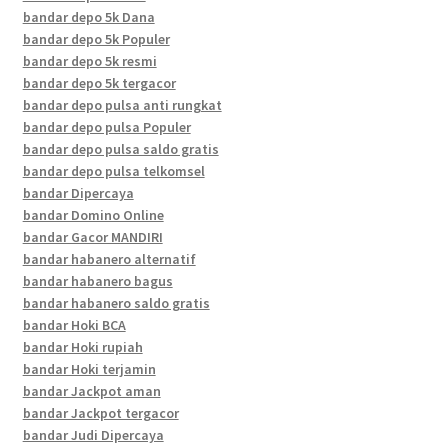
bandar depo 5k Dana
bandar depo 5k Populer
bandar depo 5k resmi
bandar depo 5k tergacor
bandar depo pulsa anti rungkat
bandar depo pulsa Populer
bandar depo pulsa saldo gratis
bandar depo pulsa telkomsel
bandar Dipercaya
bandar Domino Online
bandar Gacor MANDIRI
bandar habanero alternatif
bandar habanero bagus
bandar habanero saldo gratis
bandar Hoki BCA
bandar Hoki rupiah
bandar Hoki terjamin
bandar Jackpot aman
bandar Jackpot tergacor
bandar Judi Dipercaya