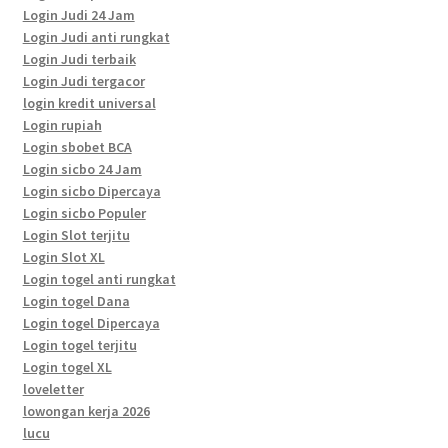
Login Judi 24 Jam
Login Judi anti rungkat
Login Judi terbaik
Login Judi tergacor
login kredit universal
Login rupiah
Login sbobet BCA
Login sicbo 24 Jam
Login sicbo Dipercaya
Login sicbo Populer
Login Slot terjitu
Login Slot XL
Login togel anti rungkat
Login togel Dana
Login togel Dipercaya
Login togel terjitu
Login togel XL
loveletter
lowongan kerja 2026
lucu