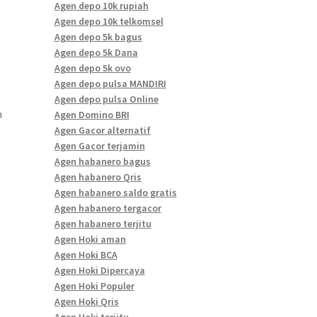
Agen depo 10k rupiah
Agen depo 10k telkomsel
Agen depo 5k bagus
Agen depo 5k Dana
Agen depo 5k ovo
Agen depo pulsa MANDIRI
Agen depo pulsa Online
n
Agen Domino BRI
Agen Gacor alternatif
Agen Gacor terjamin
Agen habanero bagus
Agen habanero Qris
Agen habanero saldo gratis
Agen habanero tergacor
Agen habanero terjitu
Agen Hoki aman
Agen Hoki BCA
Agen Hoki Dipercaya
Agen Hoki Populer
Agen Hoki Qris
Agen Hoki terjitu