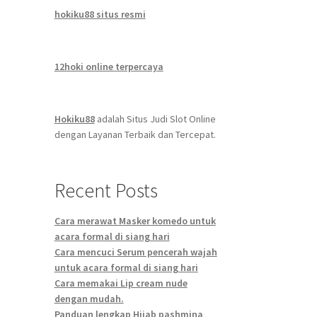
hokiku88 situs resmi
12hoki online terpercaya
Hokiku88
adalah Situs Judi Slot Online
dengan Layanan Terbaik dan Tercepat.
Recent Posts
Cara merawat Masker komedo untuk
acara formal di siang hari
Cara mencuci Serum pencerah wajah
untuk acara formal di siang hari
Cara memakai Lip cream nude
dengan mudah.
Panduan lengkap Hijab pashmina