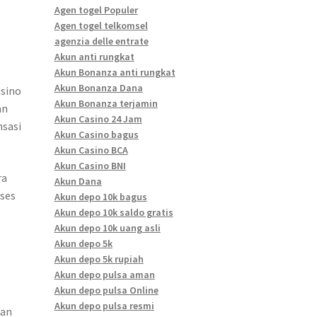
Agen togel Populer
Agen togel telkomsel
agenzia delle entrate
Akun anti rungkat
Akun Bonanza anti rungkat
Akun Bonanza Dana
asino
Akun Bonanza terjamin
an
Akun Casino 24 Jam
nsasi
Akun Casino bagus
Akun Casino BCA
Akun Casino BNI
ra
Akun Dana
oses
Akun depo 10k bagus
Akun depo 10k saldo gratis
Akun depo 10k uang asli
Akun depo 5k
Akun depo 5k rupiah
Akun depo pulsa aman
Akun depo pulsa Online
Akun depo pulsa resmi
kan