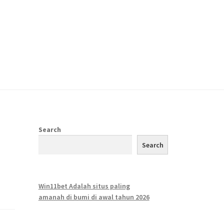
Search
Search
Win11bet Adalah situs paling
amanah di bumi di awal tahun 2026