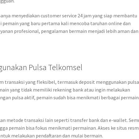
ngguan.
iasanya menyediakan customer service 24 jam yang siap membantu
gi pemain yang baru pertama kali mencoba taruhan online dan
anan profesional, pengalaman bermain menjadi lebih aman dan
unakan Pulsa Telkomsel
m transaksi yang fleksibel, termasuk deposit menggunakan puls
ain yang tidak memiliki rekening bank atau ingin melakukan
engan pulsa aktif, pemain sudah bisa menikmati berbagai permai
an metode transaksi lain seperti transfer bank dan e-wallet. Sem
gga pemain bisa fokus menikmati permainan. Akses ke situs resm
tuk melakukan pendaftaran dan mulai bermain.