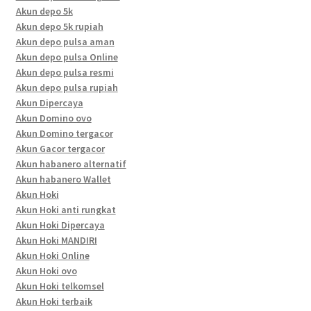
Akun depo 5k
Akun depo 5k rupiah
Akun depo pulsa aman
Akun depo pulsa Online
Akun depo pulsa resmi
Akun depo pulsa rupiah
Akun Dipercaya
Akun Domino ovo
Akun Domino tergacor
Akun Gacor tergacor
Akun habanero alternatif
Akun habanero Wallet
Akun Hoki
Akun Hoki anti rungkat
Akun Hoki Dipercaya
Akun Hoki MANDIRI
Akun Hoki Online
Akun Hoki ovo
Akun Hoki telkomsel
Akun Hoki terbaik