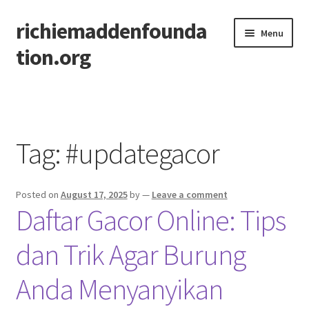
richiemaddenfounda
Skip
Skip
Menu
to
to
tion.org
navigation
content
Home
Tag:
#updategacor
Posted on
August 17, 2025
by
—
Leave a comment
Daftar Gacor Online: Tips
dan Trik Agar Burung
Anda Menyanyikan