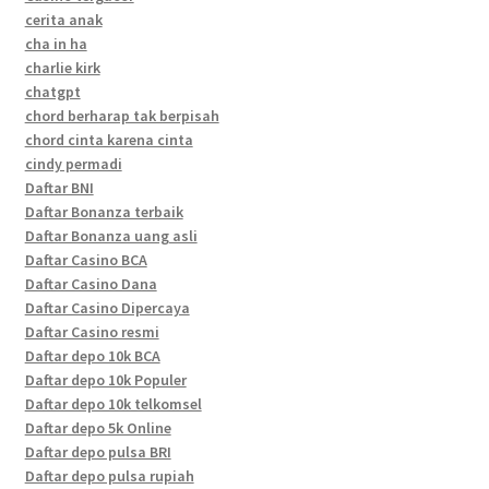
cerita anak
cha in ha
charlie kirk
chatgpt
chord berharap tak berpisah
chord cinta karena cinta
cindy permadi
Daftar BNI
Daftar Bonanza terbaik
Daftar Bonanza uang asli
Daftar Casino BCA
Daftar Casino Dana
Daftar Casino Dipercaya
Daftar Casino resmi
Daftar depo 10k BCA
Daftar depo 10k Populer
Daftar depo 10k telkomsel
Daftar depo 5k Online
Daftar depo pulsa BRI
Daftar depo pulsa rupiah