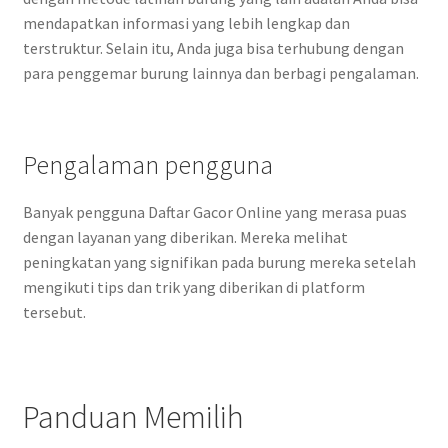
mendapatkan informasi yang lebih lengkap dan
terstruktur. Selain itu, Anda juga bisa terhubung dengan
para penggemar burung lainnya dan berbagi pengalaman.
Pengalaman pengguna
Banyak pengguna Daftar Gacor Online yang merasa puas
dengan layanan yang diberikan. Mereka melihat
peningkatan yang signifikan pada burung mereka setelah
mengikuti tips dan trik yang diberikan di platform
tersebut.
Panduan Memilih