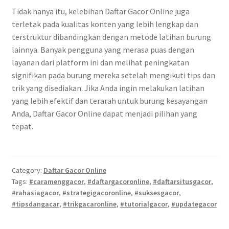
Tidak hanya itu, kelebihan Daftar Gacor Online juga
terletak pada kualitas konten yang lebih lengkap dan
terstruktur dibandingkan dengan metode latihan burung
lainnya. Banyak pengguna yang merasa puas dengan
layanan dari platform ini dan melihat peningkatan
signifikan pada burung mereka setelah mengikuti tips dan
trik yang disediakan. Jika Anda ingin melakukan latihan
yang lebih efektif dan terarah untuk burung kesayangan
Anda, Daftar Gacor Online dapat menjadi pilihan yang
tepat.
Category:
Daftar Gacor Online
Tags:
#caramenggacor
,
#daftargacoronline
,
#daftarsitusgacor
,
#rahasiagacor
,
#strategigacoronline
,
#suksesgacor
,
#tipsdangacar
,
#trikgacaronline
,
#tutorialgacor
,
#updategacor