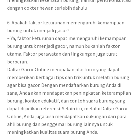
dengan dokter hewan terlebih dahulu
6. Apakah faktor keturunan memengaruhi kemampuan
burung untuk menjadi gacor?
– Ya, faktor keturunan dapat memengaruhi kemampuan
burung untuk menjadi gacor, namun bukanlah faktor
utama. Faktor perawatan dan lingkungan juga turut
berperan.
Daftar Gacor Online merupakan platform yang dapat
memberikan berbagai tips dan trik untuk melatih burung
agar bisa gacor. Dengan mendaftarkan burung Anda di
sana, Anda akan mendapatkan peningkatan keterampilan
burung, konten edukatif, dan contoh suara burung yang
dapat dijadikan referensi. Selain itu, melalui Daftar Gacor
Online, Anda juga bisa mendapatkan dukungan dari para
ahli burung dan penggemar burung lainnya untuk
meningkatkan kualitas suara burung Anda.