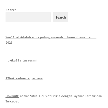
Search
Search
Win11bet Adalah situs paling amanah di bumi di awal tahun
2026
hokiku88 situs resmi
12hoki online terpercaya
Hokiku88
adalah Situs Judi Slot Online dengan Layanan Terbaik dan
Tercepat.