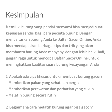
Kesimpulan
Memiliki burung yang pandai menyanyi bisa menjadi suatu
kepuasan sendiri bagi para pecinta burung. Dengan
mendaftarkan burung Anda ke Daftar Gacor Online, Anda
bisa mendapatkan berbagai tips dan trik yang akan
membantu burung Anda menyanyi dengan lebih baik. Jadi,
jangan ragu untuk mencoba Daftar Gacor Online untuk
meningkatkan kualitas suara burung kesayangan Anda.
1. Apakah ada tips khusus untuk membuat burung gacor?
– Memberikan pakan yang sehat dan bergizi
– Memberikan perawatan dan perhatian yang cukup
– Melatih burung secara rutin
2. Bagaimana cara melatih burung agar bisa gacor?