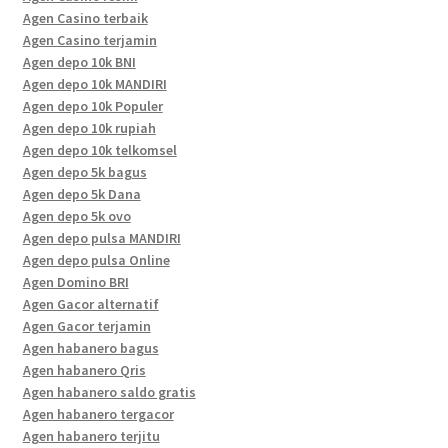
Agen Casino terbaik
Agen Casino terjamin
Agen depo 10k BNI
Agen depo 10k MANDIRI
Agen depo 10k Populer
Agen depo 10k rupiah
Agen depo 10k telkomsel
Agen depo 5k bagus
Agen depo 5k Dana
Agen depo 5k ovo
Agen depo pulsa MANDIRI
Agen depo pulsa Online
Agen Domino BRI
Agen Gacor alternatif
Agen Gacor terjamin
Agen habanero bagus
Agen habanero Qris
Agen habanero saldo gratis
Agen habanero tergacor
Agen habanero terjitu